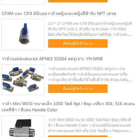
สิ...
CF8M และ CF8 มินิบอลวาล์วหญิงและหญิงสีฟ้าจับ NPT เธรด
1/2 "- 2" CF8M และ CF8 มินิบอลวาล์วหญิงและหญิงสี
ฟ้าจับ NPT เธรด 1. คำอธิบาย ช่วงของ วาล์ว Mini
Ball ผลิตโดยใช้วัตถุดิบที่มีคุณภาพดีที่สุด วาล์วเหล่านี้
เป็นที่รู้จักสำหรับความทนทานของพวกเขาอย่างต่อ
ติดต่อผู้จัดจำหน่าย
เนื่องประสิทธิ...
วาล์วบอลสแตนเลส APN63 SS304 ลดรูเจาะ YH-MNB
วาล์วบอลสแตนเลส APN63 SS304 ลดรูเจาะ ราย
ละเอียดผลิตภัณฑ์ วาล์วมินิบอลแบบสแตนเลส (หรือ
วาล์วลูกเล็ก) ทำขึ้นเพื่อใช้ในพื้นที่ จำกัด ด้วยแรงดัน
1000 psi (น้ำน้ำมันหรือแก๊ส) และทำจากเอสเอส 304
ติดต่อผู้จัดจำหน่าย
วาล์วนี้จะทำให้ส่วนที่...
วาล์ว Mini WOG ขนาดเล็ก 1000 วัตต์ Npt / Bsp เกลียว 304, 316 สแตน
เลสสีฟ้า / สีแดง Handle Color
วาล์ว Mini WOG ขนาด 1000 วัตต์ Npt / Bsp เกลียวสี
ฟ้า / สีแดง Handle Color วาล์วบอลมินิบอลสแตนเลส
ทำจากสแตนเลส 304 หรือ 316 วัสดุอื่น ๆ วัสดุสแตนเล
สนอกจากนี้ยังมี คุณลักษณะและ fuction ดีกว่าทอง