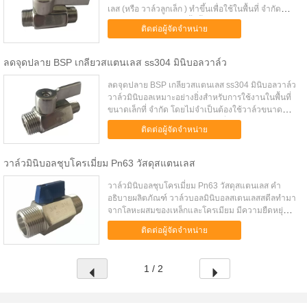
เลส (หรือ วาล์วลูกเล็ก ) ทำขึ้นเพื่อใช้ในพื้นที่ จำกัด
ด้วยแรงดัน 1000 psi (น้ำน้ำมันหรือแก๊ส) และทำจาก
ติดต่อผู้จัดจำหน่าย
เอสเอส 304 และเอสเ...
ลดจุดปลาย BSP เกลียวสแตนเลส ss304 มินิบอลวาล์ว
ลดจุดปลาย BSP เกลียวสแตนเลส ss304 มินิบอลวาล์ว
วาล์วมินิบอลเหมาะอย่างยิ่งสำหรับการใช้งานในพื้นที่
ขนาดเล็กที่ จำกัด โดยไม่จำเป็นต้องใช้วาล์วขนาด
ใหญ่ เหมาะสำหรับการใช้งานในที่อยู่อาศัยและเบาใน
ติดต่อผู้จัดจำหน่าย
ระบบน้ำร้อนและเย็นภา...
วาล์วมินิบอลชุบโครเมี่ยม Pn63 วัสดุสแตนเลส
วาล์วมินิบอลชุบโครเมี่ยม Pn63 วัสดุสแตนเลส คำ
อธิบายผลิตภัณฑ์ วาล์วบอลมินิบอลสเตนเลสสตีลทำมา
จากโลหะผสมของเหล็กและโครเมียม มีความยืดหยุ่น
มากกว่าเหล็กกล้าคาร์บอนและมีความทนทานต่อการ
ติดต่อผู้จัดจำหน่าย
เกิดสนิมและการกัดกร่อน ระบบซีลคู...
1 / 2