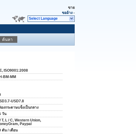
ขาย
ขออ้าง
-
Select Language
ค้นหา
E, ISO9001:2008
H-BM-MM
0
SD3.7-USD7.8
ล่องกระดาษแข็งเป็นกลาง
 วัน
/ T, L / C, Western Union,
oneyGram, Paypal
 ตัน / เดือน