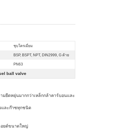
ชุบโครเมี่ยม
BSP, BSPT, NPT, DIN2999, G ด้าย
PN63
uel ball valve
มยืดหยุ่นมากกว่าเหล็กกล้าคาร์บอนและ
วและก๊าซทุกชนิด
ลลอยด์ขนาดใหญ่