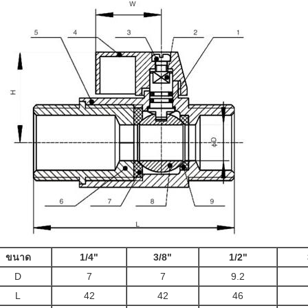
ขนาด
1/4"
3/8"
1/2"
D
7
7
9.2
L
42
42
46