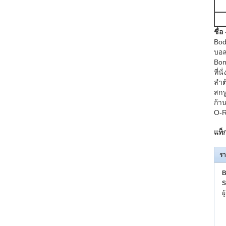
ชื่อ
Bod
บอล
Bon
ที่
ลำต
สกร
ก้าน
O-R
แท็
รา
B
S
ผ