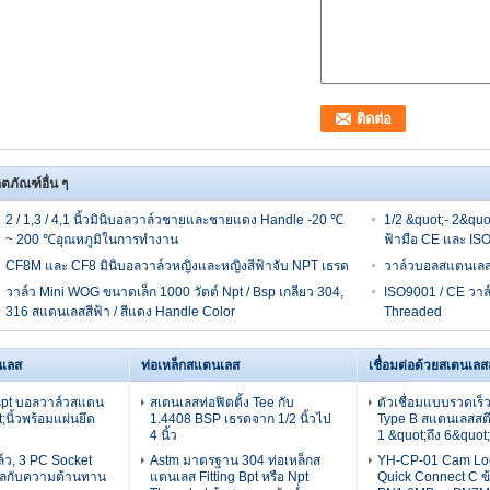
ิตภัณฑ์อื่น ๆ
2 / 1,3 / 4,1 นิ้วมินิบอลวาล์วชายและชายแดง Handle -20 ℃
1/2 &quot;- 2&qu
~ 200 ℃อุณหภูมิในการทำงาน
ฟ้ามือ CE และ ISO 
CF8M และ CF8 มินิบอลวาล์วหญิงและหญิงสีฟ้าจับ NPT เธรด
วาล์วบอลสแตนเล
วาล์ว Mini WOG ขนาดเล็ก 1000 วัตต์ Npt / Bsp เกลียว 304,
ISO9001 / CE วาล
316 สแตนเลสสีฟ้า / สีแดง Handle Color
Threaded
นเลส
ท่อเหล็กสแตนเลส
เชื่อมต่อด้วยสเตนเลส
Bspt บอลวาล์วสแตน
สเตนเลสท่อฟิตติ้ง Tee กับ
ตัวเชื่อมแบบรวดเร
;นิ้วพร้อมแผ่นยึด
1.4408 BSP เธรดจาก 1/2 นิ้วไป
Type B สแตนเลสสต
4 นิ้ว
1 &quot;ถึง 6&quot
์ว, 3 PC Socket
Astm มาตรฐาน 304 ท่อเหล็กส
YH-CP-01 Cam Lo
บอลกับความต้านทาน
แตนเลส Fitting Bpt หรือ Npt
Quick Connect C 