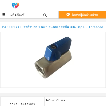
ผลิตภัณฑ์
ติดต่อผู้จัดจำหน่าย
ISO9001 / CE วาล์วบอล 1 Inch สแตนเลสสตีล 304 Bsp FF Threaded
ได้รับการรับรอง
รายละเอียดสินค้า