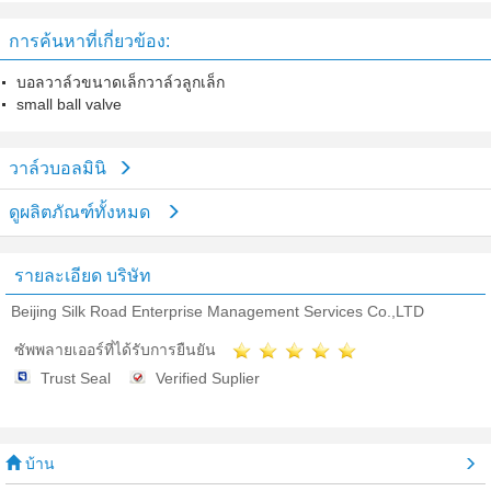
แตนเลสสีฟ้า / สีแดง Handle Color
Bsp Mf Threaded
การค้นหาที่เกี่ยวข้อง:
บอลวาล์วขนาดเล็กวาล์วลูกเล็ก
small ball valve
วาล์วบอลมินิ
ดูผลิตภัณฑ์ทั้งหมด
รายละเอียด บริษัท
Beijing Silk Road Enterprise Management Services Co.,LTD
ซัพพลายเออร์ที่ได้รับการยืนยัน
Trust Seal
Verified Suplier
บ้าน