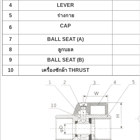
4
LEVER
5
ร่างกาย
CAP
6
7
BALL SEAT (A)
8
ลูกบอล
9
BALL SEAT (B)
10
เครื่องซักผ้า THRUST