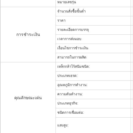
หมายเลขรุ่น
จำนวนสั่งซื้อขั้นต่ำ
ราคา
รายละเอียดการบรรจุ
การชำระเงิน
เวลาการส่งมอบ
เงื่อนไขการชำระเงิน
สามารถในการผลิต
เหล็กกล้าไร้สนิมชนิด:
ประเภทเธรด:
อุณหภูมิการทำงาน:
ความดันทำงาน:
คุณลักษณะเด่น
ประเภทธุรกิจ:
ชนิดการเชื่อมต่อ:
แสงสูง: