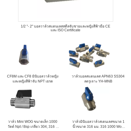
1/2 "- 2" บอลวาล์วสแตนเลสสตีลจับชายและหญิงสีฟ้ามือ CE
และ ISO Certificate
CF8M และ CF8 มินิบอลวาล์วหญิง
วาล์วบอลสแตนเลส APN63 SS304
และหญิงสีฟ้าจับ NPT เธรด
ลดรูเจาะ YH-MNB
วาล์ว Mini WOG ขนาดเล็ก 1000
วาล์วมินิบอลวาล์วสเตนเลสขนาด 1
วัตต์ Npt / Bsp เกลียว 304, 316 ส
นิ้วขนาด 316 มม. 316 1000 Wog