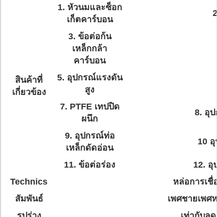
1. หัวนมและซ็อก
2
เก็ตคาร์บอน
3. ข้อต่อก้น
เหล็กกล้า
คาร์บอน
5. อุปกรณ์แรงดัน
สินค้าที่
สูง
เกี่ยวข้อง
7. PTFE เทปปิด
8. อุ
ผนึก
9. อุปกรณ์ท่อ
10 อ
เหล็กดัดอ่อน
11. ข้อต่อร่อง
12. อ
Technics
หล่อการเชื่
สัมพันธ์
เพศชายเพศห
รูปร่าง
เท่ากับลด