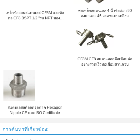
ท่อเหล็กสแตนเลส 4 นิ้วข้อศอก 90
เหล็กข้ออ่อนสแตนเลส CF8M และข้อ
องศาและ 45 องศาแบบเกลียว
ต่อ CF8 BSPT 1/2 "รุ่น NPT ของผู้
หญิง
CF8M CF8 สแตนเลสสตีลเชื่อมต่อ
อย่างรวดเร็วท่อเชื่อมส่วนควบ
สแตนเลสสตีลลดจุลภาค Hexagon
Nipple CE และ ISO Certificate
การค้นหาที่เกี่ยวข้อง: