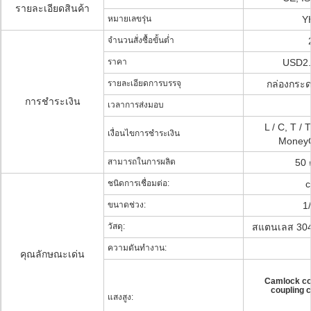
รายละเอียดสินค้า
หมายเลขรุ่น
Y
จำนวนสั่งซื้อขั้นต่ำ
ราคา
USD2.
รายละเอียดการบรรจุ
กล่องกระ
การชำระเงิน
เวลาการส่งมอบ
L / C, T / 
เงื่อนไขการชำระเงิน
MoneyG
สามารถในการผลิต
50 
ชนิดการเชื่อมต่อ:
c
ขนาดช่วง:
1/
วัสดุ:
สแตนเลส 30
ความดันทำงาน:
คุณลักษณะเด่น
Camlock cou
coupling 
แสงสูง: