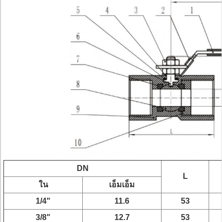
DN
L
ใน
เอ็มเอ็ม
1/4"
11.6
53
3/8"
12.7
53