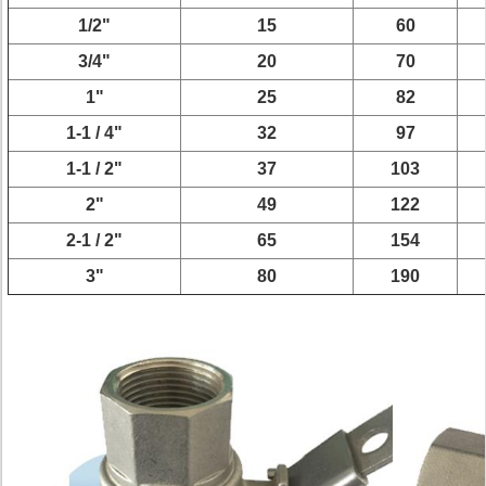
1/2"
15
60
3/4"
20
70
1"
25
82
1-1 / 4"
32
97
1-1 / 2"
37
103
2"
49
122
2-1 / 2"
65
154
3"
80
190