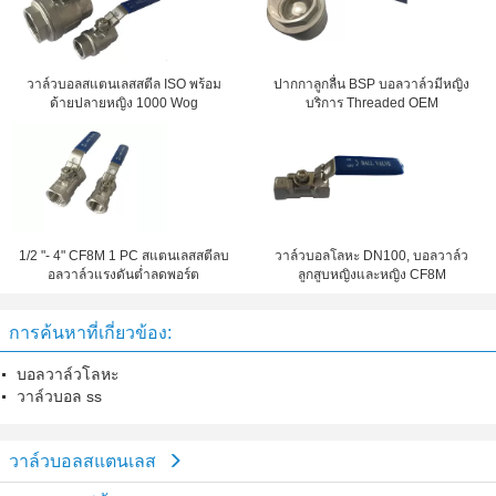
วาล์วบอลสแตนเลสสตีล ISO พร้อม
ปากกาลูกลื่น BSP บอลวาล์วมีหญิง
ด้ายปลายหญิง 1000 Wog
บริการ Threaded OEM
1/2 "- 4" CF8M 1 PC สแตนเลสสตีลบ
วาล์วบอลโลหะ DN100, บอลวาล์ว
อลวาล์วแรงดันต่ำลดพอร์ต
ลูกสูบหญิงและหญิง CF8M
การค้นหาที่เกี่ยวข้อง:
บอลวาล์วโลหะ
วาล์วบอล ss
วาล์วบอลสแตนเลส